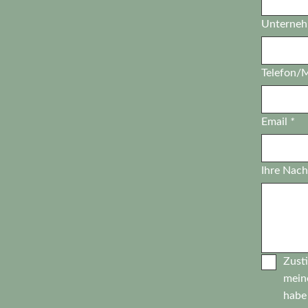
Unterne
Telefon/
Email
*
Ihre Nach
Zust
mein
habe 