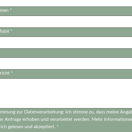
hmen
*
Mobil
*
richt
*
immung zur Datenverarbeitung: Ich stimme zu, dass meine Anga
er Anfrage erhoben und verarbeitet werden. Mehr Informationen
ich gelesen und akzeptiert. *