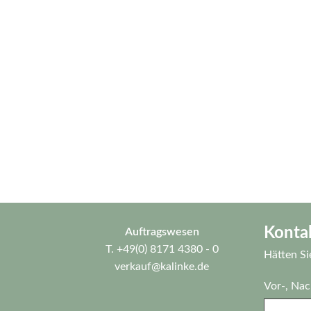
Konta
Auftragswesen
T.
+49(0) 8171 4380 - 0
Hätten Si
verkauf@kalinke.de
Vor-, Na