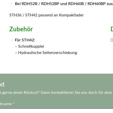
Bei RDH52B / RDH52BP und RDH60B / RDH60BP zusät
STH36 / STH42 passend an Kompaktlader
Zubehör
Für STH42:
– Schnellkuppler
– Hydraulische Seitenverschiebung
kt
e gerne einen Rückruf? Dann kontaktieren Sie uns doch für eine
chname
*