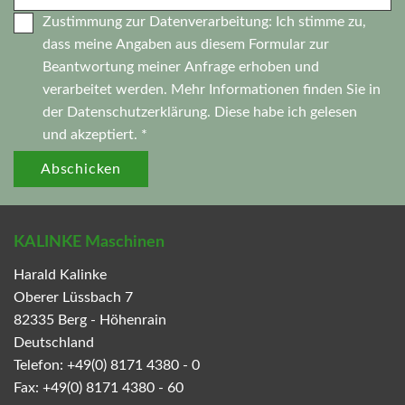
Zustimmung zur Datenverarbeitung: Ich stimme zu,
dass meine Angaben aus diesem Formular zur
Beantwortung meiner Anfrage erhoben und
verarbeitet werden. Mehr Informationen finden Sie in
der
Datenschutzerklärung.
Diese habe ich gelesen
und akzeptiert. *
Abschicken
KALINKE Maschinen
Harald Kalinke
Oberer Lüssbach 7
82335
Berg - Höhenrain
Deutschland
Telefon:
+49(0) 8171 4380 - 0
Fax:
+49(0) 8171 4380 - 60