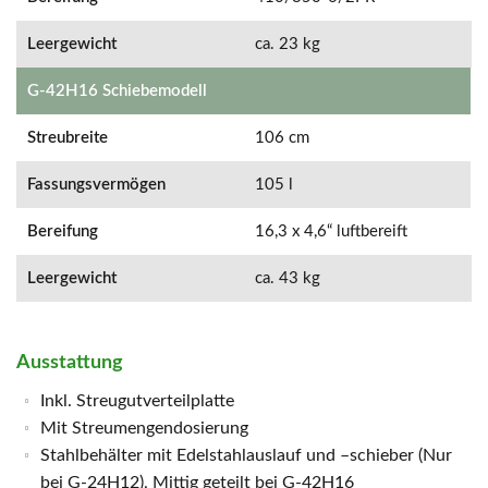
Leergewicht
ca. 23 kg
G-42H16 Schiebemodell
Streubreite
106 cm
Fassungsvermögen
105 l
Bereifung
16,3 x 4,6“ luftbereift
Leergewicht
ca. 43 kg
Ausstattung
Inkl. Streugutverteilplatte
Mit Streumengendosierung
Stahlbehälter mit Edelstahlauslauf und –schieber (Nur
bei G-24H12), Mittig geteilt bei G-42H16