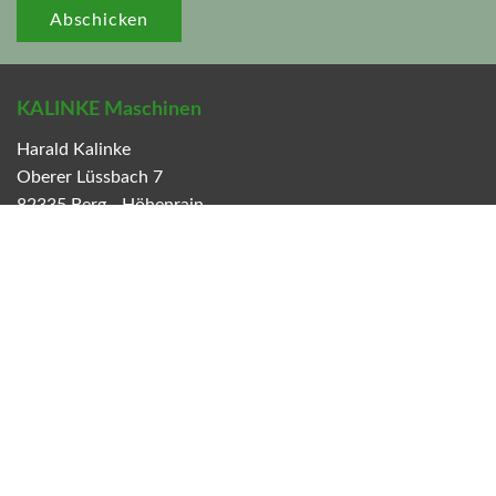
Abschicken
KALINKE Maschinen
Harald Kalinke
Oberer Lüssbach 7
82335
Berg - Höhenrain
Deutschland
Telefon:
+49(0) 8171 4380 - 0
Fax:
+49(0) 8171 4380 - 60
Webseite:
www.kalinke.de
E-Mail:
verkauf@kalinke.de
Katalog-PDF
Der aktuelle Katalog als PDF zum
Download