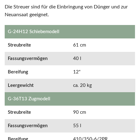
Die Streuer sind für die Einbringung von Dünger und zur
Neuansaat geeignet.
G-24H12 Schiebemodell
Streubreite
61 cm
Fassungsvermögen
40 l
Bereifung
12"
Leergewicht
ca. 20 kg
G-36T13 Zugmodell
Streubreite
90 cm
Fassungsvermögen
55 l
Bereifung
410/350-6/2PR