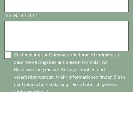
Ihre Nachricht
*
Zustimmung zur Datenverarbeitung: Ich stimme zu,
dass meine Angaben aus diesem Formular zur
Beantwortung meiner Anfrage erhoben und
verarbeitet werden. Mehr Informationen finden Sie in
der
Datenschutzerklärung.
Diese habe ich gelesen
und akzeptiert. *
Abschicken
KALINKE Maschinen