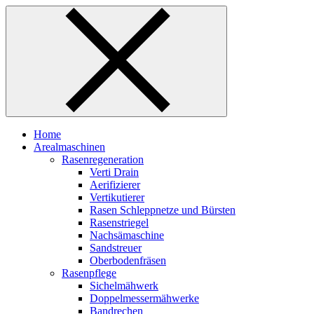
Skip
to
content
Home
Arealmaschinen
Rasenregeneration
Verti Drain
Aerifizierer
Vertikutierer
Rasen Schleppnetze und Bürsten
Rasenstriegel
Nachsämaschine
Sandstreuer
Oberbodenfräsen
Rasenpflege
Sichelmähwerk
Doppelmessermähwerke
Bandrechen