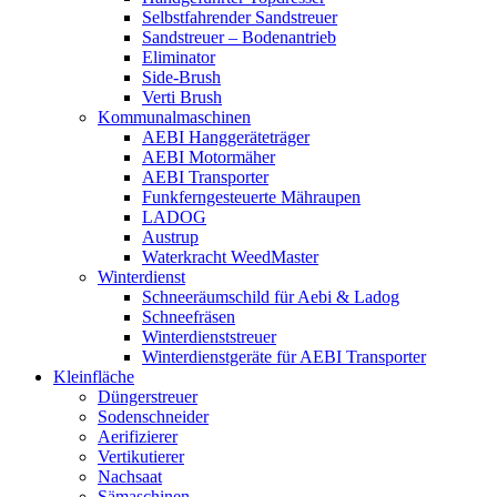
Selbstfahrender Sandstreuer
Sandstreuer – Bodenantrieb
Eliminator
Side-Brush
Verti Brush
Kommunalmaschinen
AEBI Hanggeräteträger
AEBI Motormäher
AEBI Transporter
Funkferngesteuerte Mähraupen
LADOG
Austrup
Waterkracht WeedMaster
Winterdienst
Schneeräumschild für Aebi & Ladog
Schneefräsen
Winterdienststreuer
Winterdienstgeräte für AEBI Transporter
Kleinfläche
Düngerstreuer
Sodenschneider
Aerifizierer
Vertikutierer
Nachsaat
Sämaschinen