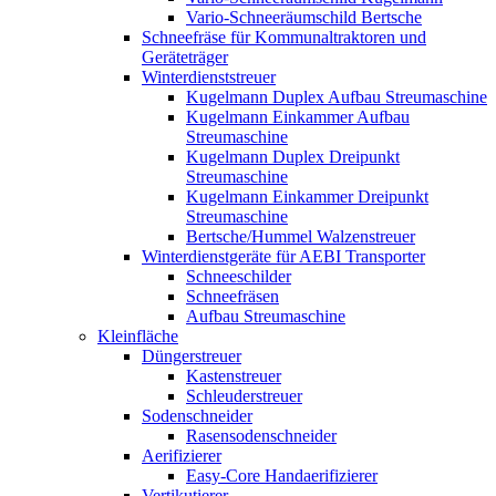
Vario-Schneeräumschild Bertsche
Schneefräse für Kommunaltraktoren und
Geräteträger
Winterdienststreuer
Kugelmann Duplex Aufbau Streumaschine
Kugelmann Einkammer Aufbau
Streumaschine
Kugelmann Duplex Dreipunkt
Streumaschine
Kugelmann Einkammer Dreipunkt
Streumaschine
Bertsche/Hummel Walzenstreuer
Winterdienstgeräte für AEBI Transporter
Schneeschilder
Schneefräsen
Aufbau Streumaschine
Kleinfläche
Düngerstreuer
Kastenstreuer
Schleuderstreuer
Sodenschneider
Rasensodenschneider
Aerifizierer
Easy-Core Handaerifizierer
Vertikutierer