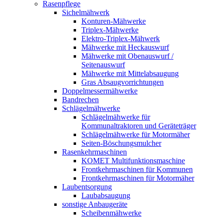
Rasenpflege
Sichelmähwerk
Konturen-Mähwerke
Triplex-Mähwerke
Elektro-Triplex-Mähwerk
Mähwerke mit Heckauswurf
Mähwerke mit Obenauswurf /
Seitenauswurf
Mähwerke mit Mittelabsaugung
Gras Absaugvorrichtungen
Doppelmessermähwerke
Bandrechen
Schlägelmähwerke
Schlägelmähwerke für
Kommunaltraktoren und Geräteträger
Schlägelmähwerke für Motormäher
Seiten-Böschungsmulcher
Rasenkehrmaschinen
KOMET Multifunktionsmaschine
Frontkehrmaschinen für Kommunen
Frontkehrmaschinen für Motormäher
Laubentsorgung
Laubabsaugung
sonstige Anbaugeräte
Scheibenmähwerke