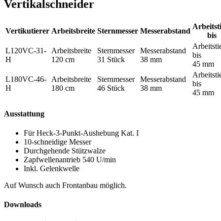
Vertikalschneider
Arbeitst
Vertikutierer
Arbeitsbreite
Sternmesser
Messerabstand
bis
Arbeitsti
L120VC-31-
Arbeitsbreite
Sternmesser
Messerabstand
bis
H
120 cm
31 Stück
38 mm
45 mm
Arbeitsti
L180VC-46-
Arbeitsbreite
Sternmesser
Messerabstand
bis
H
180 cm
46 Stück
38 mm
45 mm
Ausstattung
Für Heck-3-Punkt-Aushebung Kat. I
10-schneidige Messer
Durchgehende Stützwalze
Zapfwellenantrieb 540 U/min
Inkl. Gelenkwelle
Auf Wunsch auch Frontanbau möglich.
Downloads