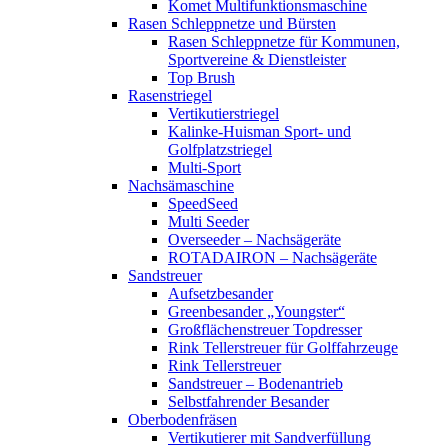
Komet Multifunktionsmaschine
Rasen Schleppnetze und Bürsten
Rasen Schleppnetze für Kommunen,
Sportvereine & Dienstleister
Top Brush
Rasenstriegel
Vertikutierstriegel
Kalinke-Huisman Sport- und
Golfplatzstriegel
Multi-Sport
Nachsämaschine
SpeedSeed
Multi Seeder
Overseeder – Nachsägeräte
ROTADAIRON – Nachsägeräte
Sandstreuer
Aufsetzbesander
Greenbesander „Youngster“
Großflächenstreuer Topdresser
Rink Tellerstreuer für Golffahrzeuge
Rink Tellerstreuer
Sandstreuer – Bodenantrieb
Selbstfahrender Besander
Oberbodenfräsen
Vertikutierer mit Sandverfüllung