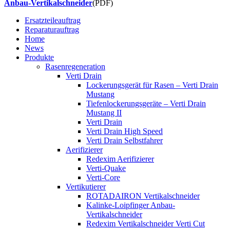
Anbau-Vertikalschneider
(PDF)
Ersatzteileauftrag
Reparaturauftrag
Home
News
Produkte
Rasenregeneration
Verti Drain
Lockerungsgerät für Rasen – Verti Drain
Mustang
Tiefenlockerungsgeräte – Verti Drain
Mustang II
Verti Drain
Verti Drain High Speed
Verti Drain Selbstfahrer
Aerifizierer
Redexim Aerifizierer
Verti-Quake
Verti-Core
Vertikutierer
ROTADAIRON Vertikalschneider
Kalinke-Loipfinger Anbau-
Vertikalschneider
Redexim Vertikalschneider Verti Cut