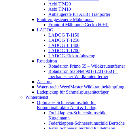
Aebi TP420
Aebi TP410
Anbaugeräte für AEBI-Tranporter
Funkferngesteuerte Mähraupen
Frontoni Mähraupe Gecko 60HP
LADOG
LADOG T-1150
LADOG T-1250
LADOG T-1400
LADOG T-1700
LADOG Elektrofahrzeug
Rotadairon
Rotadairon Primo 55 – Wildkrautentferner
Rotadairon StabNet 90T/120T/160T –
mechanischer Wildkrautentferner
Austrup
Waterkracht WeedMaster Wildkrautbekämpfung
Ladepickup für Schmalspurgeräteträger
Winterdienst
Optimales Schneeräumschild für
Kommunaltraktor Aebi & Ladog
Drehklappen-Schneeräumschild
Kugelmann
Federklappen-Schneeräumschild Bertsche
Vario-Schneeräumschild Kugelmann