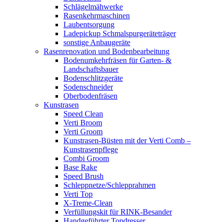
Schlägelmähwerke
Rasenkehrmaschinen
Laubentsorgung
Ladepickup Schmalspurgeräteträger
sonstige Anbaugeräte
Rasenrenovation und Bodenbearbeitung
Bodenumkehrfräsen für Garten- &
Landschaftsbauer
Bodenschlitzgeräte
Sodenschneider
Oberbodenfräsen
Kunstrasen
Speed Clean
Verti Broom
Verti Groom
Kunstrasen-Büsten mit der Verti Comb –
Kunstrasenpflege
Combi Groom
Base Rake
Speed Brush
Schleppnetze/Schlepprahmen
Verti Top
X-Treme-Clean
Verfüllungskit für RINK-Besander
Handgeführter Topdresser