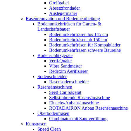
Greifgabel
Absetzfrontlader
Auslegermäher
Rasenrenovation und Bodenbearbeitung
Bodenumkehrfräsen für Garten- &
Landschaftsbauer
Bodenumkehrfräsen bis 145 cm
Bodenumkehrfräsen ab 150 cm
Bodenumkehrfräsen für Kompaktlader
Bodenumkehrfräsen schwere Baureihe
Bodenschlitzgeräte
Verti-Quake
Vibra Sandmaster
Redexim Aerifizierer
Sodenschneider
Rasensodenschneider
Rasensämaschinen
Seed-Car Sägerät
Selbstfahrende Rasensämaschine
Einachs-Anbausämaschine
ROTADAIRON Anbau Rasensämaschine
Oberbodenfräsen
Combinator mit Sandverfüllung
Kunstrasen
Speed Clean