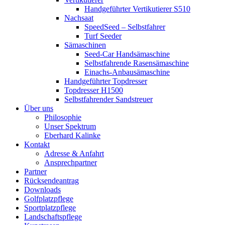
Handgeführter Vertikutierer S510
Nachsaat
SpeedSeed – Selbstfahrer
Turf Seeder
Sämaschinen
Seed-Car Handsämaschine
Selbstfahrende Rasensämaschine
Einachs-Anbausämaschine
Handgeführter Topdresser
Topdresser H1500
Selbstfahrender Sandstreuer
Über uns
Philosophie
Unser Spektrum
Eberhard Kalinke
Kontakt
Adresse & Anfahrt
Ansprechpartner
Partner
Rücksendeantrag
Downloads
Golfplatzpflege
Sportplatzpflege
Landschaftspflege