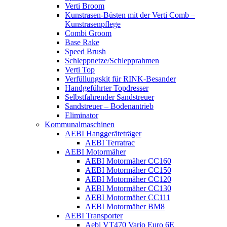
Verti Broom
Kunstrasen-Büsten mit der Verti Comb –
Kunstrasenpflege
Combi Groom
Base Rake
Speed Brush
Schleppnetze/Schlepprahmen
Verti Top
Verfüllungskit für RINK-Besander
Handgeführter Topdresser
Selbstfahrender Sandstreuer
Sandstreuer – Bodenantrieb
Eliminator
Kommunalmaschinen
AEBI Hanggeräteträger
AEBI Terratrac
AEBI Motormäher
AEBI Motormäher CC160
AEBI Motormäher CC150
AEBI Motormäher CC120
AEBI Motormäher CC130
AEBI Motormäher CC111
AEBI Motormäher BM8
AEBI Transporter
Aebi VT470 Vario Euro 6E