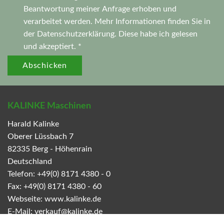
Beantwortung meiner Anfrage erhoben und
verarbeitet werden. Mehr Informationen finden Sie in
der
Datenschutzerklärung.
Diese habe ich gelesen
und akzeptiert. *
Abschicken
KALINKE Maschinen
Harald Kalinke
Oberer Lüssbach 7
82335
Berg - Höhenrain
Deutschland
Telefon:
+49(0) 8171 4380 - 0
Fax:
+49(0) 8171 4380 - 60
Webseite:
www.kalinke.de
E-Mail:
verkauf@kalinke.de