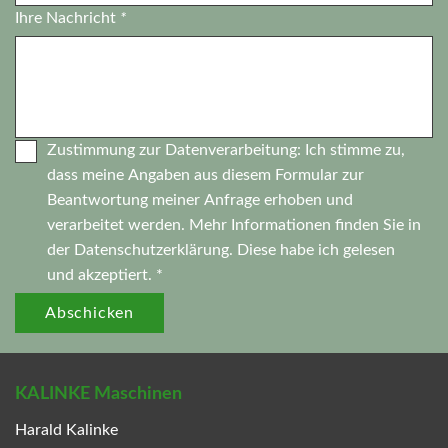
Ihre Nachricht
*
Zustimmung zur Datenverarbeitung: Ich stimme zu,
dass meine Angaben aus diesem Formular zur
Beantwortung meiner Anfrage erhoben und
verarbeitet werden. Mehr Informationen finden Sie in
der
Datenschutzerklärung.
Diese habe ich gelesen
und akzeptiert. *
Abschicken
KALINKE Maschinen
Harald Kalinke