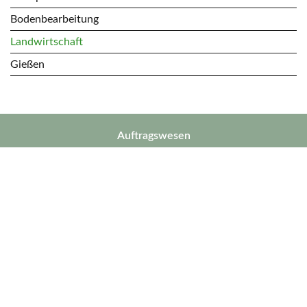
Bodenbearbeitung
Landwirtschaft
Gießen
Auftragswesen
T.
+49(0) 8171 4380 - 0
verkauf@kalinke.de
Kontakt
Hätten Sie gerne einen Rückruf? Dann kontaktieren Sie uns
doch für eine unverbindliche Beratung:
Vor-, Nachname
*
Unternehmen
*