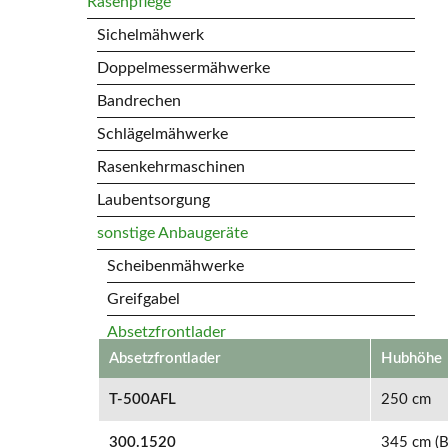
Rasenpflege
Sichelmähwerk
Doppelmessermähwerke
Bandrechen
Schlägelmähwerke
Rasenkehrmaschinen
Laubentsorgung
sonstige Anbaugeräte
Scheibenmähwerke
Greifgabel
Absetzfrontlader
Absetzfrontlader
Hubhöhe
Auslegermäher
T-500AFL
250 cm
300.1520
345 cm (B