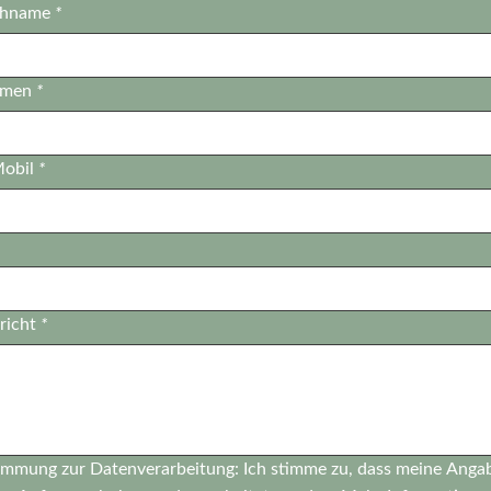
chname
*
hmen
*
Mobil
*
richt
*
immung zur Datenverarbeitung: Ich stimme zu, dass meine Anga