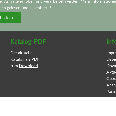
er Anfrage erhoben und verarbeitet werden. Mehr Informationen
ich gelesen und akzeptiert. *
hicken
Katalog-PDF
Inf
Der aktuelle
Impr
Katalog als PDF
Date
zum
Download
Down
Aktue
Gebr
Ansp
Part