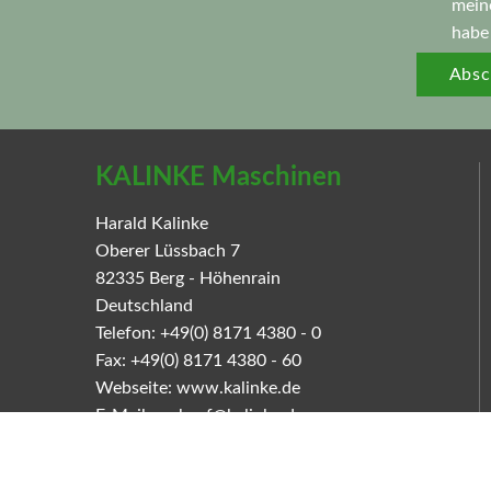
mein
habe 
Absc
KALINKE Maschinen
Harald Kalinke
Oberer Lüssbach 7
82335
Berg - Höhenrain
Deutschland
Telefon:
+49(0) 8171 4380 - 0
Fax:
+49(0) 8171 4380 - 60
Webseite:
www.kalinke.de
E-Mail:
verkauf@kalinke.de