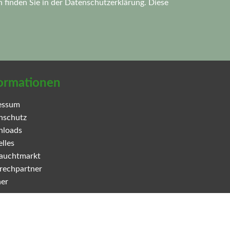
 finden Sie in der
Datenschutzerklärung.
Diese
ormationen
essum
nschutz
loads
lles
auchtmarkt
rechpartner
ner