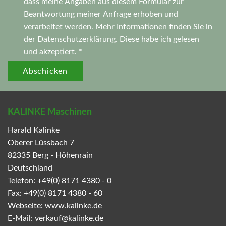
dass meine Angaben aus diesem Formular zur
Beantwortung meiner Anfrage erhoben und
verarbeitet werden. Mehr Informationen finden Sie in
der
Datenschutzerklärung.
Diese habe ich gelesen
und akzeptiert. *
Abschicken
KALINKE Maschinen
Harald Kalinke
Oberer Lüssbach 7
82335
Berg - Höhenrain
Deutschland
Telefon:
+49(0) 8171 4380 - 0
Fax:
+49(0) 8171 4380 - 60
Webseite:
www.kalinke.de
E-Mail:
verkauf@kalinke.de